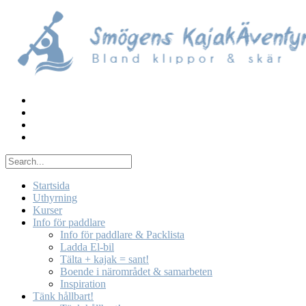
Skip
to
content
Startsida
Uthyrning
Kurser
Info för paddlare
Info för paddlare & Packlista
Ladda El-bil
Tälta + kajak = sant!
Boende i närområdet & samarbeten
Inspiration
Tänk hållbart!