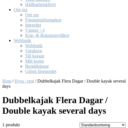
Hållbarhetsklivet
Om oss
Om oss
Företagsinformation
Integritet
Vänner <3
Köp- & Bokningsvillkor
Webbutik
Webbutik
Varukorg
Till kassan
Mitt konto
Beställningar
Glömt lösenordet
Hem
/
Hyra / rent
/ Dubbelkajak Flera Dagar / Double kayak several
days
Dubbelkajak Flera Dagar /
Double kayak several days
1 produkt