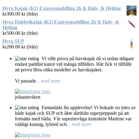
Hyra Kajak (K1) Expresspaddling 2h & Halv- & Heldag
kr
300.00
kr (från)
Hyra Dubbelkajak (K2) Expresspaddling 2h & Halv- &
Heldag
kr
500.00
kr (från)
Hyra SUP
kr
200.00
kr (från)
Vi ville prova på havskajak då vi sedan tidigare
endast paddlat kanot vid många tillfällen. Här fick vi tillfälle
att prova flera olika modeller av havskajaker.
Vi passade
... read more
johaninviken
Fantastiskt fin upplevelse! Vi bokade en intro av
både kajak och SUP och åkte därifrån superpeppade på att
fortsätta med båda. Vår supertrevliga instruktör Marlene var
väldigt kunnig, lyhörd och
... read more