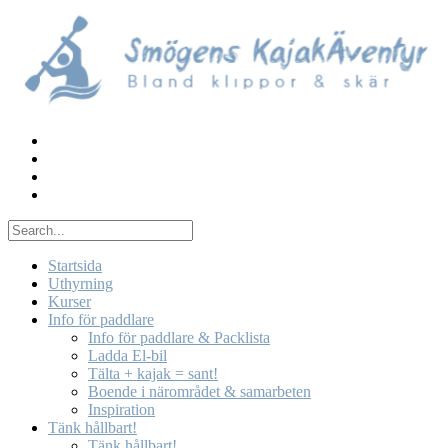
Skip
to
content
Startsida
Uthyrning
Kurser
Info för paddlare
Info för paddlare & Packlista
Ladda El-bil
Tälta + kajak = sant!
Boende i närområdet & samarbeten
Inspiration
Tänk hållbart!
Tänk hållbart!