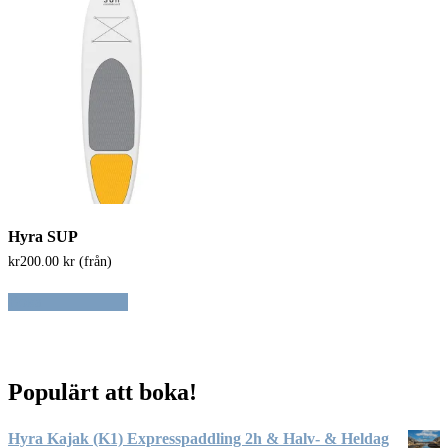
Hyra SUP
kr
200.00
kr (från)
Boka
Populärt att boka!
Hyra Kajak (K1) Expresspaddling 2h & Halv- & Heldag