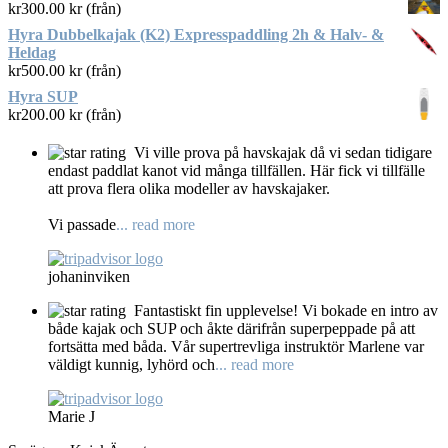
kr
300.00
kr (från)
Hyra Dubbelkajak (K2) Expresspaddling 2h & Halv- &
Heldag
kr
500.00
kr (från)
Hyra SUP
kr
200.00
kr (från)
Vi ville prova på havskajak då vi sedan tidigare
endast paddlat kanot vid många tillfällen. Här fick vi tillfälle
att prova flera olika modeller av havskajaker.
Vi passade
... read more
johaninviken
Fantastiskt fin upplevelse! Vi bokade en intro av
både kajak och SUP och åkte därifrån superpeppade på att
fortsätta med båda. Vår supertrevliga instruktör Marlene var
väldigt kunnig, lyhörd och
... read more
Marie J