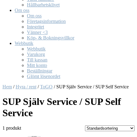
Hållbarhetsklivet
Om oss
Om oss
Företagsinformation
Integritet
Vänner <3
Köp- & Bokningsvillkor
Webbutik
Webbutik
Varukorg
Till kassan
Mitt konto
Beställningar
Glömt lösenordet
Hem
/
Hyra / rent
/
ToGO
/ SUP Själv Service / SUP Self Service
SUP Själv Service / SUP Self
Service
1 produkt