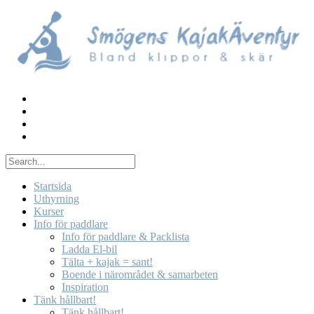
Skip
to
content
Startsida
Uthyrning
Kurser
Info för paddlare
Info för paddlare & Packlista
Ladda El-bil
Tälta + kajak = sant!
Boende i närområdet & samarbeten
Inspiration
Tänk hållbart!
Tänk hållbart!