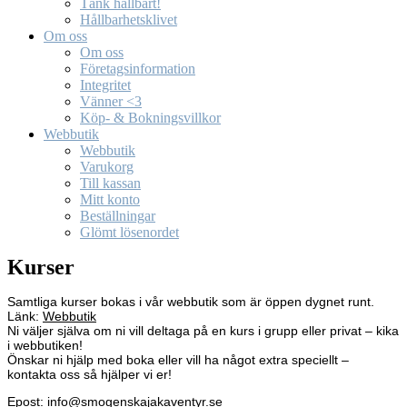
Tänk hållbart!
Hållbarhetsklivet
Om oss
Om oss
Företagsinformation
Integritet
Vänner <3
Köp- & Bokningsvillkor
Webbutik
Webbutik
Varukorg
Till kassan
Mitt konto
Beställningar
Glömt lösenordet
Kurser
Samtliga kurser bokas i vår webbutik som är öppen dygnet runt.
Länk:
Webbutik
Ni väljer själva om ni vill deltaga på en kurs i grupp eller privat – kika
i webbutiken!
Önskar ni hjälp med boka eller vill ha något extra speciellt –
kontakta oss så hjälper vi er!
Epost:
i
nfo@smogenskajakaventyr.se