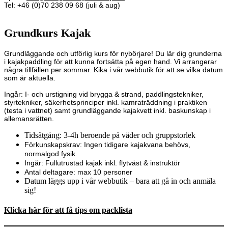
Tel: +46 (0)70 238 09 68
(juli & aug)
Grundkurs Kajak
Grundläggande och utförlig kurs för nybörjare! Du lär dig grunderna
i kajakpaddling för att kunna fortsätta på egen hand.
Vi arrangerar
några tillfällen per sommar. Kika i vår webbutik för att se vilka datum
som är aktuella.
Ingår: I- och urstigning vid brygga & strand, paddlingstekniker,
styrtekniker, säkerhetsprinciper inkl. kamraträddning i praktiken
(testa i vattnet) samt grundläggande kajakvett inkl. baskunskap i
allemansrätten.
Tidsåtgång: 3-4h beroende på väder och gruppstorlek
Förkunskapskrav: Ingen tidigare kajakvana behövs,
normalgod fysik.
Ingår: Fullutrustad kajak inkl. flytväst & instruktör
Antal deltagare: max 10 personer
Datum läggs upp i vår webbutik – bara att gå in och anmäla
sig!
Klicka här för att få tips om packlista