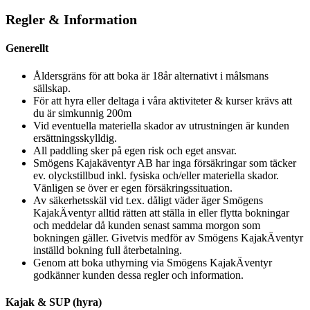
Regler & Information
Generellt
Åldersgräns för att boka är 18år alternativt i målsmans
sällskap.
För att hyra eller deltaga i våra aktiviteter & kurser krävs att
du är simkunnig 200m
Vid eventuella materiella skador av utrustningen är kunden
ersättningsskylldig.
All paddling sker på egen risk och eget ansvar.
Smögens Kajakäventyr AB har inga försäkringar som täcker
ev. olyckstillbud inkl. fysiska och/eller materiella skador.
Vänligen se över er egen försäkringssituation.
Av säkerhetsskäl vid t.ex. dåligt väder äger Smögens
KajakÄventyr alltid rätten att ställa in eller flytta bokningar
och meddelar då kunden senast samma morgon som
bokningen gäller. Givetvis medför av Smögens KajakÄventyr
inställd bokning full återbetalning.
Genom att boka uthyrning via Smögens KajakÄventyr
godkänner kunden dessa regler och information.
Kajak & SUP (hyra)