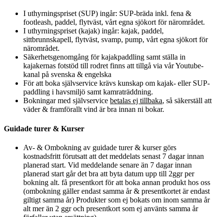
I uthyrningspriset (SUP) ingår: SUP-bräda inkl. fena &
footleash, paddel, flytväst, vårt egna sjökort för närområdet.
I uthyrningspriset (kajak) ingår: kajak, paddel,
sittbrunnskapell, flytväst, svamp, pump, vårt egna sjökort för
närområdet.
Säkerhetsgenomgång för kajakpaddling samt ställa in
kajakernas fotstöd till rodret finns att tillgå via vår Y
outube-
kanal
på svenska & engelska
För att boka självservice krävs kunskap om kajak- eller SUP-
paddling i havsmiljö samt kamraträddning.
Bokningar med självservice
betalas ej tillbaka
, så säkerställ att
väder & framförallt vind är bra innan ni bokar.
Guidade turer & Kurser
Av- & Ombokning av guidade turer & kurser görs
kostnadsfritt förutsatt att det meddelats senast 7 dagar innan
planerad start. Vid meddelande senare än 7 dagar innan
planerad start går det bra att byta datum upp till 2ggr per
bokning alt. få presentkort för att boka annan produkt hos oss
(ombokning gäller endast samma år & presentkortet är endast
giltigt samma år) Produkter som ej bokats om inom samma år
alt mer än 2 ggr och presentkort som ej använts samma år