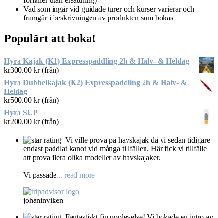
förfaller utan ersättning)
Vad som ingår vid guidade turer och kurser varierar och
framgår i beskrivningen av produkten som bokas
Populärt att boka!
Hyra Kajak (K1) Expresspaddling 2h & Halv- & Heldag
kr
300.00
kr (från)
Hyra Dubbelkajak (K2) Expresspaddling 2h & Halv- &
Heldag
kr
500.00
kr (från)
Hyra SUP
kr
200.00
kr (från)
Vi ville prova på havskajak då vi sedan tidigare
endast paddlat kanot vid många tillfällen. Här fick vi tillfälle
att prova flera olika modeller av havskajaker.
Vi passade
... read more
johaninviken
Fantastiskt fin upplevelse! Vi bokade en intro av