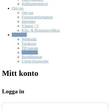
Hållbarhetsklivet
Om oss
Om oss
Företagsinformation
Integritet
Vänner <3
Köp- & Bokningsvillkor
Webbutik
Webbutik
Varukorg
Till kassan
Mitt konto
Beställningar
Glömt lösenordet
Mitt konto
Logga in