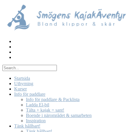
Skip
to
content
Startsida
Uthyrning
Kurser
Info för paddlare
Info för paddlare & Packlista
Ladda El-bil
Tälta + kajak = sant!
Boende i närområdet & samarbeten
Inspiration
Tänk hållbart!
Tänk hållbart!