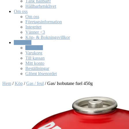
Tänk hållbart!
Hållbarhetsklivet
Om oss
Om oss
Företagsinformation
Integritet
Vänner <3
Köp- & Bokningsvillkor
Webbutik
Webbutik
Varukorg
Till kassan
Mitt konto
Beställningar
Glömt lösenordet
Hem
/
Köp
/
Gas / feul
/ Gas/ Isobutane fuel 450g