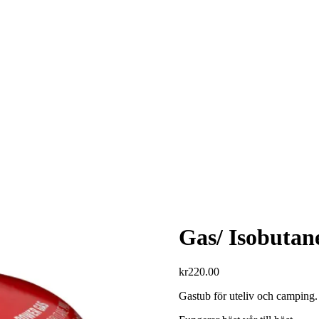
Gas/ Isobutane
kr
220.00
Gastub för uteliv och camping.