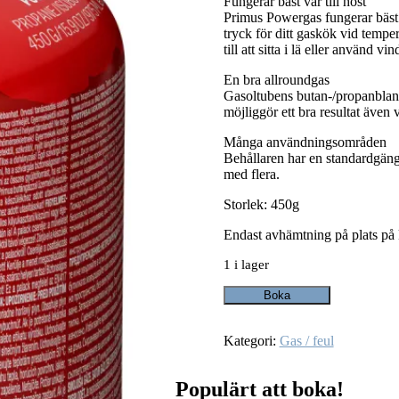
Fungerar bäst vår till höst
Primus Powergas fungerar bäst v
tryck för ditt gaskök vid temper
till att sitta i lä eller använd v
En bra allroundgas
Gasoltubens butan-/propanbland
möjliggör ett bra resultat även 
Många användningsområden
Behållaren har en standardgäng
med flera.
Storlek: 450g
Endast avhämtning på plats på k
1 i lager
Gas/
Boka
Isobutane
fuel
450g
Kategori:
Gas / feul
mängd
Populärt att boka!