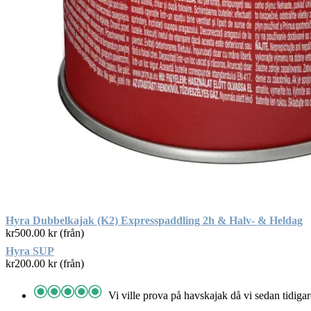
Hyra Dubbelkajak (K2) Expresspaddling 2h & Halv- & Heldag
kr
500.00
kr (från)
Hyra SUP
kr
200.00
kr (från)
Vi ville prova på havskajak då vi sedan tidigare