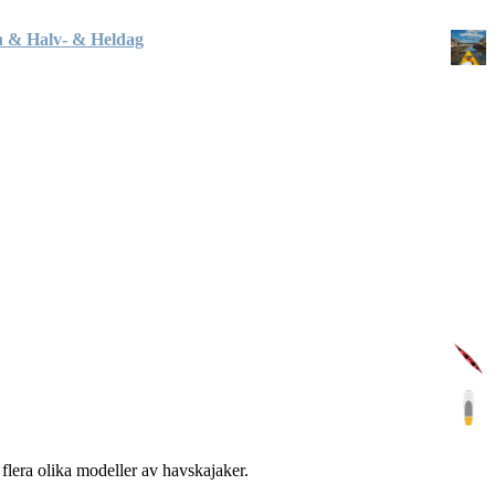
h & Halv- & Heldag
a flera olika modeller av havskajaker.