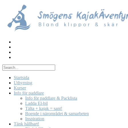
Skip
to
content
Startsida
Uthyrning
Kurser
Info för paddlare
Info för paddlare & Packlista
Ladda El-bil
Tälta + kajak = sant!
Boende i närområdet & samarbeten
Inspiration
Tänk hållbart!