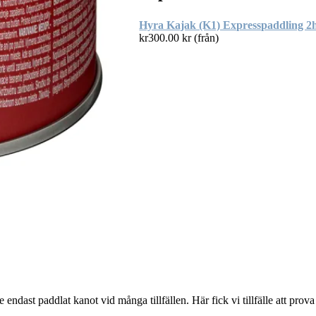
Hyra Kajak (K1) Expresspaddling 2
kr
300.00
kr (från)
 endast paddlat kanot vid många tillfällen. Här fick vi tillfälle att prov